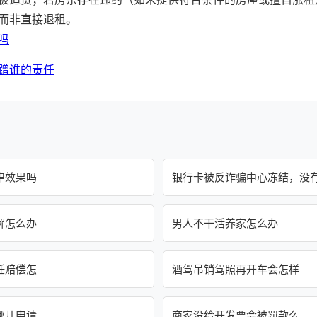
而非直接退租。
吗
蹭谁的责任
律效果吗
银行卡被反诈骗中心冻结，没
解怎么办
男人不干活养家怎么办
任赔偿怎
酒驾吊销驾照再开车会怎样
哪儿申请
商家没给开发票会被罚款么