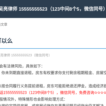
吴亮律师 15555555523（123中间8个5，微信同号
前文章
可以么
吴亮律师 15555555523（微信同号）
会有法律风险，具体如下：
。你未到期直接退租，房东有权要求你支付剩余租期租金、房屋
未按合同履行义务提前退租，房东可能拒绝退还押金，造成经济
15555555523（123中间8个5），微信同号，免费咨询✫✫✫
般情况外，特殊情形也会影响处理方式：
未按约定提供房屋，或房屋设施存在严重问题且经指出仍不解决