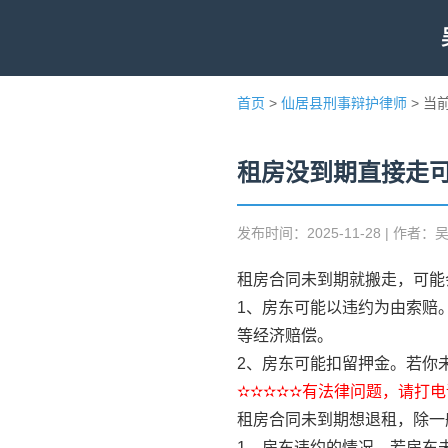
首页
>
仙居县刑事辩护律师
> 当
租房没到期直接走
发布时间：2025-11-28 | 作者：
租房合同未到期就搬走，可能
1、房东可能以违约为由索赔
等经济赔偿。
2、房东可能扣留押金。若你
✫✫✫✫✫有法律问题，请打电话
租房合同未到期想退租，除一
1、房东违约的情况。若房东