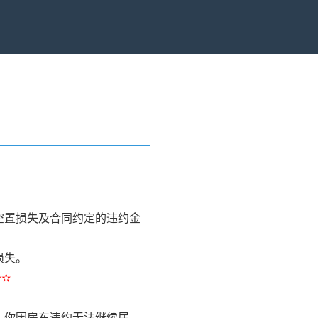
）
空置损失及合同约定的违约金
损失。
✫✫
，你因房东违约无法继续居