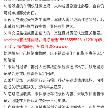
4. 若躲避的车辆仅轻微违规，未构成紧急避让必要，自身仍
可能承担部分责任。
5. 夜间或恶劣天气发生事故，驾驶人需尽更高注意义务，若
未采取合理措施导致摔倒，责任可能更大。
6. 有交通监控或目击证人的，其证据对责任认定至关重要。
✫✫✫✫✫有法律问题，请打电话15555555523（123中间8
个5），微信同号，免费咨询✫✫✫✫✫
处理躲车自己摔倒事故时，以下错误操作可能影响责任认定
和赔偿：
1. 未及时报警：部分人因事故后果轻微选择私了，缺乏警方
记录会导致后续责任认定困难。
2. 破坏现场：未拍照取证前擅自移动车辆或清理现场，可能
造成关键证据缺失，影响事故还原。
3. 忽略证据收集：未保存行车记录仪内容、未联系目击者作
证，可能在责任认定中处于不利地位。
4. 盲目签协议：不清楚责任划分就签署调解协议，可能导致