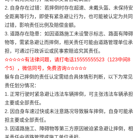
2. 自身存在过错：若摔倒时存在超速、未戴头盔、未保持安
全距离等行为，即使有紧急避让行为，也可能被认定为共同
过错，影响责任比例及赔偿金额。
3. 道路存在隐患：如因道路施工未设警示标志、路面有障碍
物等，需紧急避让而摔倒，相关责任可能由道路管理单位承
担，可通过行政诉讼或民事索赔追究其责任。
✫✫✫✫✫有法律问题，请打电话15555555523（123中间8
个5），微信同号，免费咨询✫✫✫✫✫
躲车自己摔倒的责任认定需结合具体情形判断，以下为常见
责任划分情况：
1. 正常行驶时紧急避让违法车辆摔倒，可主张违法车辆承担
主要或全部责任。
2. 因自身车速过快或未注意路况导致躲车摔倒，自身可能承
担主要或全部责任。
3. 因道路施工、障碍物等第三方原因被迫紧急避让摔倒，相
关责任由道路管理或施工单位承担。