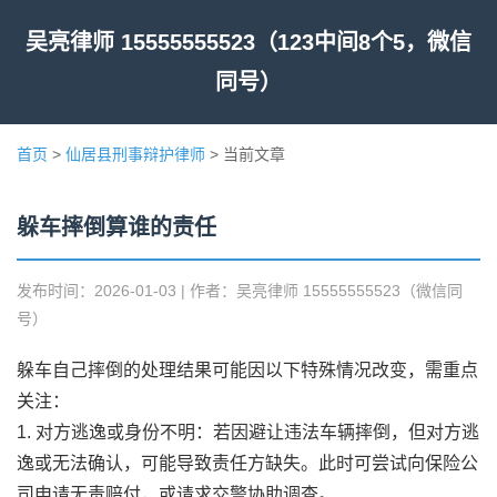
吴亮律师 15555555523（123中间8个5，微信
同号）
首页
>
仙居县刑事辩护律师
> 当前文章
躲车摔倒算谁的责任
发布时间：2026-01-03 | 作者：吴亮律师 15555555523（微信同
号）
躲车自己摔倒的处理结果可能因以下特殊情况改变，需重点
关注：
1. 对方逃逸或身份不明：若因避让违法车辆摔倒，但对方逃
逸或无法确认，可能导致责任方缺失。此时可尝试向保险公
司申请无责赔付，或请求交警协助调查。