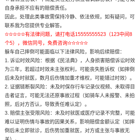
自身承担不应有的赔偿责任。
因此，处理此类事故需保持冷静、依法依规，如有疑问，可
联系我为您提供专业解答。
✫✫✫✫✫有法律问题，请打电话15555555523（123中间8
个5），微信同号，免费咨询✫✫✫✫✫
躲车自己摔倒可能面临以下法律风险，影响后续赔偿：
1. 诉讼时效风险：根据《民法典》，人身损害赔偿诉讼时效
为三年，若超过时效未主张权利，可能丧失胜诉权（如摔倒
后未及时就医，数月后伤情加重才维权，可能错过时效）。
2. 证据链断裂风险：未及时保存行车记录仪视频、未取得目
击者证言，可能无法还原事故过程（如骑车人未报警、未拍
照，后对方否认，导致责任难认定）。
3. 赔偿主张受限风险：未及时就医或医疗记录不完整，可能
难以证明伤情与事故的因果关系，影响赔偿金额认定（如摔
倒后未立即就诊，后伤势加重就医，对方或主张与事故无
关）。