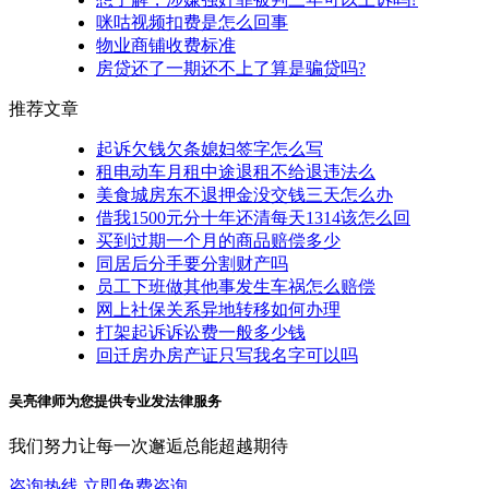
咪咕视频扣费是怎么回事
物业商铺收费标准
房贷还了一期还不上了算是骗贷吗?
推荐文章
起诉欠钱欠条媳妇签字怎么写
租电动车月租中途退租不给退违法么
美食城房东不退押金没交钱三天怎么办
借我1500元分十年还清每天1314该怎么回
买到过期一个月的商品赔偿多少
同居后分手要分割财产吗
员工下班做其他事发生车祸怎么赔偿
网上社保关系异地转移如何办理
打架起诉诉讼费一般多少钱
回迁房办房产证只写我名字可以吗
吴亮律师为您提供专业发法律服务
我们努力让每一次邂逅总能超越期待
咨询热线
立即免费咨询