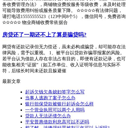
务收费管理办法》，商铺物业费按服务等级收费，未及时处理
可能导致费用纠纷或服务质量下降。 ✫✫✫✫✫有法律问题，
请打电话15555555523（123中间8个5），微信同号，免费咨询
✫✫✫✫✫ 物业商铺收费常依据合
房贷还了一期还不上了算是骗贷吗?
网贷有还款记录但无力偿还，虽未必构成骗贷，却可能存在法
律风险，需予以重视。 1、被平台以贷款诈骗罪报案的风险。
若平台认为借款人存在非法占有目的，即便有还款记录，也可
能收集相关“证据”（如工作单位、收入证明等信息与实际不
符，后续长时间未还款且躲避催
最新文章
起诉欠钱欠条媳妇签字怎么写
当事人逃跑了案子怎么办
银行担保贷款被银行起诉会怎么样
一个营业执照可以两个人用吗
贷款人无法还债怎么办
平安普惠借款利息高可以不还吗
想了解，涉嫌强奸罪被判三年可以上诉吗?