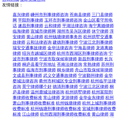
友情链接：
嘉兴律师
嵊州市刑事律师咨询
苍南县律师
三门县律师
网
平阳刑事律师
玉环市刑事律师咨询
金山区看守所电
话
遂昌刑事律师
云和律师
平湖法律咨询
海宁离婚律师
临海律师
宣城市律师网
湖州市吴兴区律师
休宁律师
淳
安律师
黄山律师
杭州钱塘律师事务所
杭州拱墅交通事
故律师
云和法律咨询
建德刑事律师
宁波江北刑事律师
瑞安交通事故律师
金华法律咨询
宁海县律师
龙港离婚
律师
绍兴市越城区律师
杭州市西湖区刑事律师咨询
宁
波市刑事律师
宁波市取保候审律师
新昌刑事律师
长兴
律师
桐庐县看守所地址
苍南法律咨询
常熟律师
苏州刑
事律师
临海市刑事律师
桐乡律师
舟山市取保候审律师
文成县刑事律师
武义交通事故律师
宁波鄞州律师
金华
婺城法律咨询
衢州市柯城区专业刑事律师
杭州临平法律
咨询
景宁律师哪个好
德清刑事律师
宁波江北区律师
桐
庐县律师
温州鹿城法律咨询
杭州拱墅律师
杭州富阳刑
事律师收费标准
常山律师
龙游律师
金华金东律师
杭州
萧山刑事律师收费标准
杭州钱塘律师
杭州上城刑事律师
收费标准
杭州钱塘刑事律师收费标准
宣城刑事律师收费
标准
江山律师
杭州西湖刑事律师收费标准
黄山律师
湖