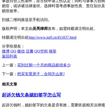
事故符合工伤条件，应尽快申请工伤认定；同时与肇事方协商
赔偿，或诉诸法律途径。选择时需考虑事故性质、责任划分及
赔偿效率。
扫描二维码推送至手机访问。
版权声明：本文由
吴亮律师
发布，如需转载请注明出处。
转载请注明出处
http://www.tnff.cn/451837.html
分享给朋友：
微博
QQ
微信
豆瓣
QQ空间
领英
返回列表
上一篇：
买到过期一个月的商品赔偿多少
下一篇：
想买安置房子，合同怎么签?
相关文章
起诉欠钱欠条媳妇签字怎么写
起诉欠钱时，媳妇签字的欠条是否有效，需要依据相关法律规