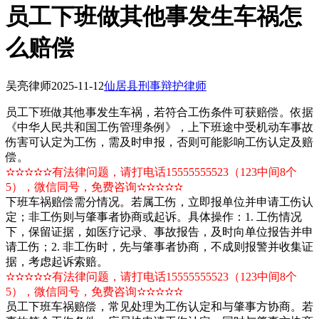
员工下班做其他事发生车祸怎
么赔偿
吴亮律师
2025-11-12
仙居县刑事辩护律师
员工下班做其他事发生车祸，若符合工伤条件可获赔偿。依据
《中华人民共和国工伤管理条例》，上下班途中受机动车事故
伤害可认定为工伤，需及时申报，否则可能影响工伤认定及赔
偿。
✫✫✫✫✫有法律问题，请打电话15555555523（123中间8个
5），微信同号，免费咨询✫✫✫✫✫
下班车祸赔偿需分情况。若属工伤，立即报单位并申请工伤认
定；非工伤则与肇事者协商或起诉。具体操作：1. 工伤情况
下，保留证据，如医疗记录、事故报告，及时向单位报告并申
请工伤；2. 非工伤时，先与肇事者协商，不成则报警并收集证
据，考虑起诉索赔。
✫✫✫✫✫有法律问题，请打电话15555555523（123中间8个
5），微信同号，免费咨询✫✫✫✫✫
员工下班车祸赔偿，常见处理为工伤认定和与肇事方协商。若