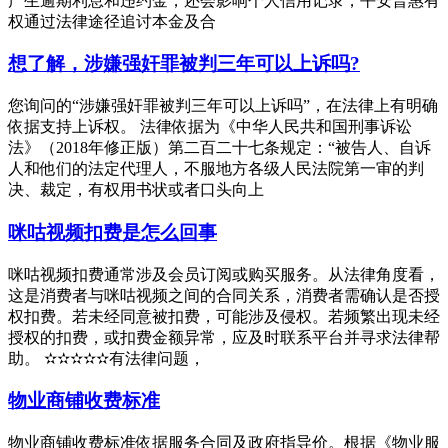
产生逾期利息和违约金，还会影响个人信用记录，平安普惠有
权通过法律途径追讨本金及合
想了解，涉嫌强奸罪被判三年可以上诉吗?
您询问的“涉嫌强奸罪被判三年可以上诉吗”，在法律上有明确
依据支持上诉权。 法律依据为《中华人民共和国刑事诉讼
法》（2018年修正版）第二百二十七条规定：“被告人、自诉
人和他们的法定代理人，不服地方各级人民法院第一审的判
决、裁定，有权用书状或者口头向上
咪咕视频扣费是怎么回事
咪咕视频扣费通常涉及会员订阅或购买服务。从法律角度看，
这是消费者与咪咕视频之间的合同关系，消费者需确认是否授
权扣费。若未经同意被扣费，可能涉及侵权。若频繁出现未经
授权的扣费，或扣费金额异常，应及时联系平台并寻求法律帮
助。 ✫✫✫✫✫有法律问题，
物业商铺收费标准
物业商铺收费标准依据服务合同及政府指导价。根据《物业服