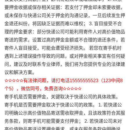
要押金收据或保存相关证据：若支付了押金却未索要收据，
或未保存与快递公司关于押金的沟通记录，一旦后续发生押
金退还纠纷，将因缺乏证据而难以维权； 3. 盲目接受不合
理的押金要求：部分快递公司可能利用寄件人对高价值物品
寄送的需求，设置过高的押金金额或不合理的退还条件，若
寄件人盲目接受，可能会遭受经济损失。 若您在寄手机时
遇到上述错误操作导致的问题，或对押金相关事宜有任何疑
问，建议及时联系专业律师，我们将为您提供专业的法律建
议和解决方案。
✫✫✫✫✫有法律问题，请打电话15555555523（123中间8
个5），微信同号，免费咨询✫✫✫✫✫
寄手机是否需要押金，关键取决于快递公司的具体政策。
寄手机是否需要押金取决于快递公司的政策。 1. 若快递公
司明确公示高价值物品寄送需收取押金，且该政策符合其服
务条款，则寄手机可能需要支付押金； 2. 若快递公司未对
高价值物品寄送设置押金要求，或未在服务条款中明确说