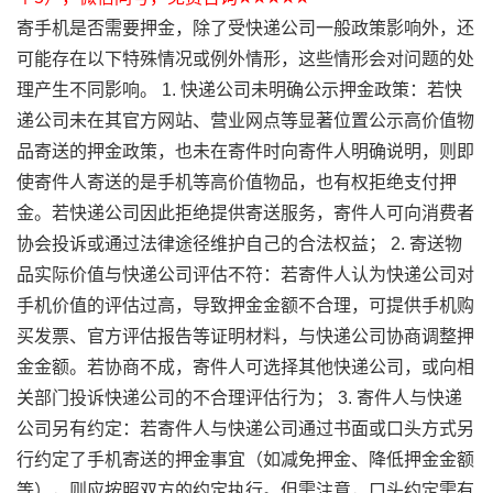
寄手机是否需要押金，除了受快递公司一般政策影响外，还
可能存在以下特殊情况或例外情形，这些情形会对问题的处
理产生不同影响。 1. 快递公司未明确公示押金政策：若快
递公司未在其官方网站、营业网点等显著位置公示高价值物
品寄送的押金政策，也未在寄件时向寄件人明确说明，则即
使寄件人寄送的是手机等高价值物品，也有权拒绝支付押
金。若快递公司因此拒绝提供寄送服务，寄件人可向消费者
协会投诉或通过法律途径维护自己的合法权益； 2. 寄送物
品实际价值与快递公司评估不符：若寄件人认为快递公司对
手机价值的评估过高，导致押金金额不合理，可提供手机购
买发票、官方评估报告等证明材料，与快递公司协商调整押
金金额。若协商不成，寄件人可选择其他快递公司，或向相
关部门投诉快递公司的不合理评估行为； 3. 寄件人与快递
公司另有约定：若寄件人与快递公司通过书面或口头方式另
行约定了手机寄送的押金事宜（如减免押金、降低押金金额
等），则应按照双方的约定执行。但需注意，口头约定需有