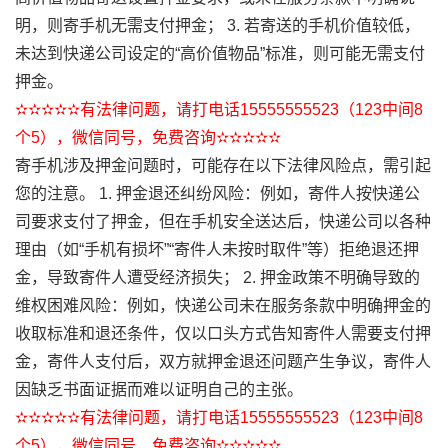
明，则寄手机无需支付押金； 3. 若寄送的手机价值较低，
未达到快递公司设定的“高价值物品”标准，则可能无需支付
押金。
✫✫✫✫✫有法律问题，请打电话15555555523（123中间8
个5），微信同号，免费咨询✫✫✫✫✫
寄手机涉及押金问题时，可能存在以下法律风险点，需引起
您的注意。 1. 押金退还纠纷风险：例如，寄件人按快递公
司要求支付了押金，但在手机安全送达后，快递公司以各种
理由（如“手机有损坏”“寄件人未按时取件”等）拒绝退还押
金，导致寄件人遭受经济损失； 2. 押金政策不明确导致的
维权困难风险：例如，快递公司未在服务条款中明确押金的
收取标准和退还条件，仅以口头方式告知寄件人需要支付押
金，寄件人支付后，双方就押金退还问题产生争议，寄件人
因缺乏书面证据而难以证明自己的主张。
✫✫✫✫✫有法律问题，请打电话15555555523（123中间8
个5），微信同号，免费咨询✫✫✫✫✫